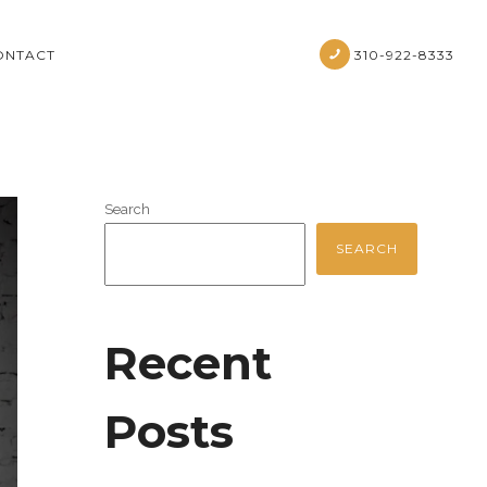
ONTACT
310-922-8333
Search
SEARCH
Recent
Posts