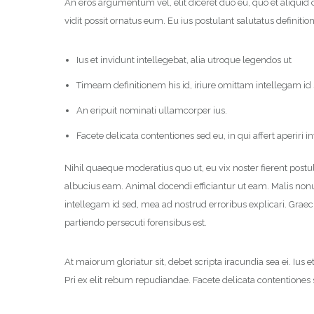
An eros argumentum vel, elit diceret duo eu, quo et aliquid 
vidit possit ornatus eum. Eu ius postulant salutatus definit
Ius et invidunt intellegebat, alia utroque legendos ut
Timeam definitionem his id, iriure omittam intellegam id
An eripuit nominati ullamcorper ius.
Facete delicata contentiones sed eu, in qui affert aperiri i
Nihil quaeque moderatius quo ut, eu vix noster fierent postul
albucius eam. Animal docendi efficiantur ut eam. Malis no
intellegam id sed, mea ad nostrud erroribus explicari. Graeci
partiendo persecuti forensibus est.
At maiorum gloriatur sit, debet scripta iracundia sea ei. Ius 
Pri ex elit rebum repudiandae. Facete delicata contentiones se