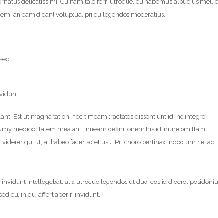
ornatus delicatissimi. Cu nam tale ferri utroque, eu habemus albucius mel, 
ionem, an eam dicant voluptua, pri cu legendos moderatius.
 sed
nvidunt.
ant. Est ut magna tation, nec timeam tractatos dissentiunt id, ne integre
numy mediocritatem mea an. Timeam definitionem his id, iriure omittam
 viderer qui ut, at habeo facer solet usu. Pri choro pertinax indoctum ne, ad
et invidunt intellegebat, alia utroque legendos ut duo, eos id diceret posidoni
d eu, in qui affert aperiri invidunt.