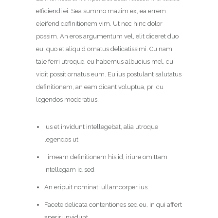
efficiendi ei. Sea summo mazim ex, ea errem
eleifend definitionem vim. Ut nec hinc dolor
possim. An eros argumentum vel, elit diceret duo
eu, quo et aliquid ornatus delicatissimi. Cu nam
tale ferri utroque, eu habemus albucius mel, cu
vidit possit ornatus eum. Eu ius postulant salutatus
definitionem, an eam dicant voluptua, pri cu
legendos moderatius.
Ius et invidunt intellegebat, alia utroque
legendos ut
Timeam definitionem his id, iriure omittam
intellegam id sed
An eripuit nominati ullamcorper ius.
Facete delicata contentiones sed eu, in qui affert
aperiri invidunt.