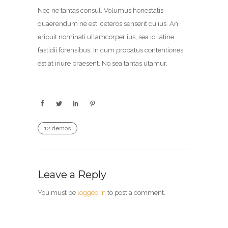
Nec ne tantas consul. Volumus honestatis
quaerendum ne est, ceteros senserit cu ius. An
eripuit nominati ullamcorper ius, sea id latine
fastidii forensibus. In cum probatus contentiones,
est at iriure praesent. No sea tantas utamur.
12 demos
Leave a Reply
You must be
logged in
to post a comment.