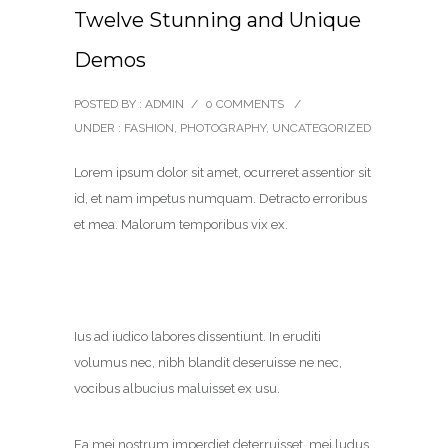
Twelve Stunning and Unique
Demos
POSTED BY : ADMIN
/
0 COMMENTS
/
UNDER :
FASHION
,
PHOTOGRAPHY
,
UNCATEGORIZED
Lorem ipsum dolor sit amet, ocurreret assentior sit
id, et nam impetus numquam. Detracto erroribus
et mea. Malorum temporibus vix ex.
Ius ad iudico labores dissentiunt. In eruditi
volumus nec, nibh blandit deseruisse ne nec,
vocibus albucius maluisset ex usu.
Ea mei nostrum imperdiet deterruisset, mei ludus